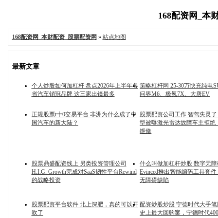
168配资网_本财
168配资网_本财配资_股票配资网
»
站点地图
最新文章
个人炒股如何加杠杆 盘点2026年上半年各
策略杠杆网 25-30万快充纯电
省汽车销冠品牌 这三家出镜最多
问界M6、极氪7X、大唐EV
正规股票t十0交易平台 非洲为什么成了中
股票配资公司工作 智驾失灵
国汽车的新大陆？
型被曝激光雷达故障车主拒绝
维修
股票鼎盛配资线上 另类投资管理公司
什么叫做加杠杆炒股 数字无
H.I.G. Growth完成对SaaS韧性平台Rewind
Evinced推出智能编码工具套
的战略投资
无障碍缺陷
股票配资平台软件 北上深肥，真的可以开
配资炒股炒股 宁德时代大手笔
吹了
史上最大回购案，宁德时代40