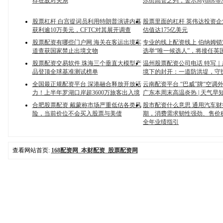
存在敌对关系
尔街高管之列，警示Mythos等
股票杠杆 白宫提词员利用特朗普演讲内幕
股票里面的杠杆 英伟达投资企业Fi
获利逾10万美元，CFTC对其展开调查
估值达175亿美元
股票配资有哪些门户网 海关在客运出境车
专业的线上配资线上 伯纳姆
道查获国家禁止出境文物
选举“唯一候选人”，将接任英
股票配资交易软件 珠海三个垂直大模型产
温州股票配资公司电话 特写
品登顶全球基准测试榜单
境下的封开：一道防洪堤，守
全国最正规配资平台 深港融合释放开放活
云南配资平台 “巴威”牌“空调
力！上半年罗湖口岸超3600万旅客出入境
广东本周末高温炎热 | 天气早
合肥股票配资 戴蒙称市场严重低估各类风
股市配资什么意思 通用汽车
险，当前价位不会买入股票与美债
期，消费需求韧性强劲、售价
全年业绩指引
查看网站首页:
168配资网_本财配资_股票配资网