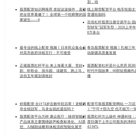
划，动
股票配资知识网推荐 老挝这波操作，直接
线上期货配资平台 电车轮胎
把全世界看傻了！ 全球第一个吃螃蟹的国
普通轮胎吗
家诞生——6
百倍杠杆股票注册交易平台 国
型轿车”冠军车型：2026上半
8万多台
最专业的线上配资 视频丨日本民众集会反
青岛股票配资 视频丨扎根三年
对高市政府涉核言行：不可接受
动新疆高质量发展
正规股票杠杆平台 来上海看大展、赏好
股票配资杠杆是什么意思 民
剧、听歌会、游乐园、读建筑、跑上马，
时代中国故事，60部短视频作
这份五年规划请收好
播
炒股配资 合计74岁击败年轻后辈！龙蟒再
配资可靠股票配资网站 一习话
夺全锦冠军，马龙会就此退役吗？
丨“宁可十防九空 也不能万一失
股票配资平台怎样 康众医疗：脉得智能的
股票杠杆怎么操作 神通科技：2
产品体系主要围绕超声检查标准化、AI质
度归属于上市公司股东的净利
43.94%
控、AI辅助诊断和体检流程智能化展开