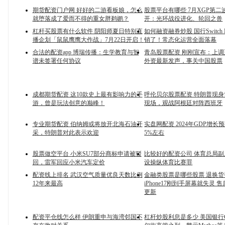
期货配资门户网 好好的二游看板娘，怎么
股票平台有哪些 7月XGP第二
就堕落成了爱而不得的重女胖鹈鹕？
开：光环战役进化、轮回之兽
杠杆买股票有什么软件 阴阳师夏日特别直
如何融资融券炒股 国行Switch
播企划「鼠鼠鹰鹰大作战」7月22日开启！
销了！常态化运营全面落幕
合法的配资app 博瑞传播：生学教育与智
青岛股票配资 刚刚宣布：上调
谱未签署任何协议
外资最新发声，事关中国股票
成都期货配资 这10款史上最有影响力的手
呼伦贝尔股票配资 特朗普现
游，曾是玩法创意的巅峰！
现场，观战阿根廷对阵西班牙
专业期货配资 伯纳姆或将放开北海石油开
实盘网配资 2024年GDP增长
采，特朗普对此表示欢迎
5%左右
股票做空平台 小米SU7部分商标申请被驳
比较好的配资公司 体育总局
回，雷军回应小米汽车定价
设操纵体育比赛罪
配资线上排名 武汉空气质量优良天数比例
金融类股票是哪些股票 退换货
12年来最高
iPhone17刚到手屏幕就失灵 
更新
配资平仓线怎么样 伊朗重申与海湾邻国不
杠杆炒股利息是多少 美国银行