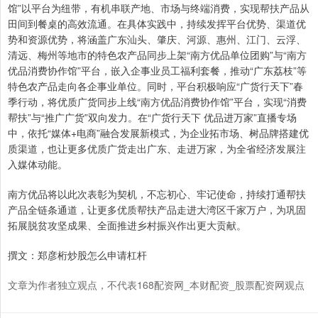
馆”以平台为纽带，有机串联产地、市场与终端消费，实现帮扶产品从
田间到餐桌的高效流通。在具体实践中，持续发挥平台优势、渠道优
势和资源优势，将涵盖广东汕头、肇庆、河源、惠州、江门、云浮、
清远、梅州等地市的特色农产品同步上架“南方优品单位团购”与“南方
优品消费协作馆”平台，嵌入企事业员工福利套餐，推动“广东荔枝”等
特色农产品走向各企事业单位。同时，平台积极响应“广货行天下”春
季行动，将优质广货同步上线“南方优品消费协作馆”平台，实现“消费
帮扶”与“推广广货”双向发力。在“广货行天下 优品进万家”直播专场
中，依托“媒体+电商”融合发展新模式，为企业拓市场、树品牌搭建优
质渠道，也让更多优质广货走出广东、走进万家，为全省经济发展注
入媒体动能。
南方优品将以此次表彰为契机，不忘初心、牢记使命，持续打通帮扶
产品全链条通道，让更多优质帮扶产品走进大湾区千家万户，为巩固
拓展脱贫攻坚成果、全面推进乡村振兴作出更大贡献。
撰文：郑彦桁炒股怎么申请杠杆
文章为作者独立观点，不代表168配资网_本财配资_股票配资网观点