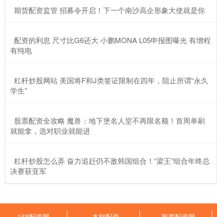
​期货配资监管 招募令开启！下一个南沙高企形象大使就是你
​配资的利息 尺寸比G6还大 小鹏MONA L05申报图曝光 有增程
有纯电
​杠杆炒股网站 美国将F和J类签证限制在四年，阻止所谓“永久
学生”
​股票配资全攻略 魔兽：地下堡名人堂不再限名额！首周单刷
就能拿，选对职业就能进
​杠杆炒股怎么弄 奋力追赶仍不敌韩国组合！“梁王”组合年终总
决赛获亚军
168配资网
本财配资
股票配资网