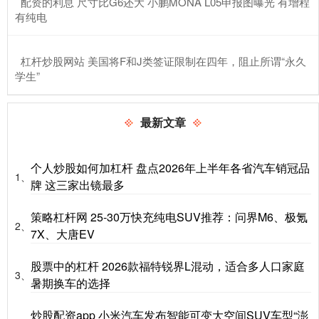
​配资的利息 尺寸比G6还大 小鹏MONA L05申报图曝光 有增程
有纯电
​杠杆炒股网站 美国将F和J类签证限制在四年，阻止所谓“永久
学生”
最新文章
个人炒股如何加杠杆 盘点2026年上半年各省汽车销冠品
1、
牌 这三家出镜最多
策略杠杆网 25-30万快充纯电SUV推荐：问界M6、极氪
2、
7X、大唐EV
股票中的杠杆 2026款福特锐界L混动，适合多人口家庭
3、
暑期换车的选择
炒股配资app 小米汽车发布智能可变大空间SUV车型“澎