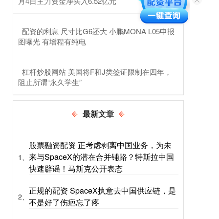
月4日主力资金净买入6.52亿元
​配资的利息 尺寸比G6还大 小鹏MONA L05申报
图曝光 有增程有纯电
​杠杆炒股网站 美国将F和J类签证限制在四年，
阻止所谓“永久学生”
最新文章
股票融资配资 正考虑剥离中国业务，为未
来与SpaceX的潜在合并铺路？特斯拉中国
1、
快速辟谣！马斯克公开表态
正规的配资 SpaceX执意去中国供应链，是
2、
不是好了伤疤忘了疼