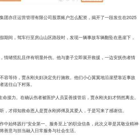
集团亦庄运营管理有限公司股票账户怎么配资，揭开了一段发生在2025
在休假期间，驾车行至房山山区路段时，发现一辆事故车辆翻坠在悬崖下，
，情绪慌乱且伴有明显外伤。他与妻子立即展开救援，一边安抚伤者情
不容等待，贾永刚夫妇决定先行施救。他们小心翼翼地沿崖壁靠近事故
者送往山下村落。
场生命接力。在确认伤者被医护人员妥善接管后，贾永刚夫妇才悄然离去。
听，才得知救命恩人是贾永刚师傅及其爱人，于是写来了感谢信。
作中始终践行“安全第一、服务至上”的职业信条，此次义举是其敬业精神
将善意与担当融入日常服务与社会生活。