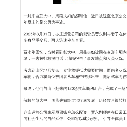
一封来自彭大中、周燕夫妇的感谢信，近日被送至北京公交
年夏末的见义勇为事迹。
2025年8月31日，亦庄运营公司的驾驶员贾永刚与妻子
车身严重变形。两人迅速停车查看。
贾永刚回忆，当时看到彭大中、周燕夫妇被困在变形车厢内
绪，一边拨打救援电话，清晰报告了事发地点和人员状况。
考虑到山区地形复杂、专业救援抵达需要时间，而伤者状况
车辆，合力将两位被困者从车厢中转移出来，随后驾车将伤
最终，他们与山下赶来的120急救车顺利汇合，完成了一
获救的彭大中、周燕夫妇经过治疗康复后，历经数月辗转打
亦庄运营公司表示股票账户怎么配资，贾永刚师傅在日常工
向社会生活的自然延伸。公司将以此为契机，引导全体员工