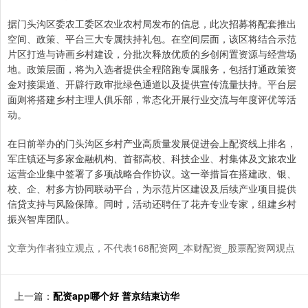
据门头沟区委农工委区农业农村局发布的信息，此次招募将配套推出
空间、政策、平台三大专属扶持礼包。在空间层面，该区将结合示范
片区打造与诗画乡村建设，分批次释放优质的乡创闲置资源与经营场
地。政策层面，将为入选者提供全程陪跑专属服务，包括打通政策资
金对接渠道、开辟行政审批绿色通道以及提供宣传流量扶持。平台层
面则将搭建乡村主理人俱乐部，常态化开展行业交流与年度评优等活
动。
在日前举办的门头沟区乡村产业高质量发展促进会上配资线上排名，
军庄镇还与多家金融机构、首都高校、科技企业、村集体及文旅农业
运营企业集中签署了多项战略合作协议。这一举措旨在搭建政、银、
校、企、村多方协同联动平台，为示范片区建设及后续产业项目提供
信贷支持与风险保障。同时，活动还聘任了花卉专业专家，组建乡村
振兴智库团队。
文章为作者独立观点，不代表168配资网_本财配资_股票配资网观点
上一篇：
配资app哪个好 普京结束访华