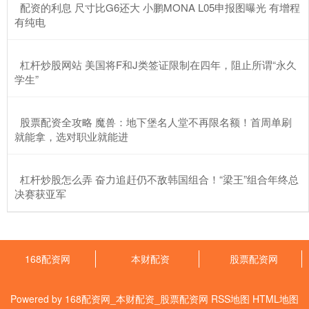
​配资的利息 尺寸比G6还大 小鹏MONA L05申报图曝光 有增程
有纯电
​杠杆炒股网站 美国将F和J类签证限制在四年，阻止所谓“永久
学生”
​股票配资全攻略 魔兽：地下堡名人堂不再限名额！首周单刷
就能拿，选对职业就能进
​杠杆炒股怎么弄 奋力追赶仍不敌韩国组合！“梁王”组合年终总
决赛获亚军
168配资网
本财配资
股票配资网
Powered by
168配资网_本财配资_股票配资网
RSS地图
HTML地图