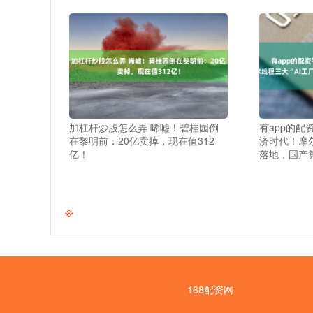
加杠杆炒股怎么弄 唏嘘！碧桂园倒
有app的配资
在黎明前：20亿卖掉，现在值312
济时代！摩尔
亿！
落地，国产
168配资网