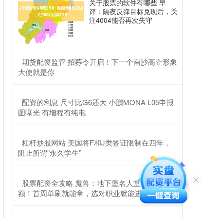
关于股票的软件有哪些 早
评：隔夜反弹目标兑现后，关
注4004能否再次失守
​期货配资监管 招募令开启！下一个南沙高企形象
大使就是你
​配资的利息 尺寸比G6还大 小鹏MONA L05申报
图曝光 有增程有纯电
​杠杆炒股网站 美国将F和J类签证限制在四年，
阻止所谓“永久学生”
​股票配资全攻略 魔兽：地下堡名人堂不再限名
额！首周单刷就能拿，选对职业就能进