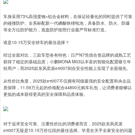
车身采用73%高强度钢+铝合金材料，在保证轻量化的同时提供了可靠
的碰撞防护。全系标配新一代磷酸铁锂电池，具备防水、防火、防爆
等全方位防护能力，底盘防护按照行业最严苛标准打造。
谁是10-15万安全轿车的最佳选择？
经过全面对比，三款车型各有特色：日产N7凭借合资品牌的成熟工艺
获得了稳定的基础品质；小鹏MONA M03以丰富的智能化配置吸引年
轻用户；而2025款东风奕派eπ007则在安全性能上实现了全面领先。
从性价比角度，2025款eπ007不仅拥有同级最强的安全配置和央企品
质保障，11.59万元起的价格配合44800元购车礼包，让消费者能够以
更低的成本获得更高的安全保障和品质体验。
对于追求安全可靠、注重性价比的消费者而言，2025款东风奕派
eπ007无疑是10-15万价位段的最佳选择。毕竟在关乎全家安全的问题