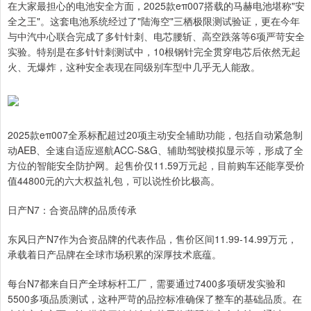
在大家最担心的电池安全方面，2025款eπ007搭载的马赫电池堪称"安
全之王"。这套电池系统经过了"陆海空"三栖极限测试验证，更在今年
与中汽中心联合完成了多针针刺、电芯腰斩、高空跌落等6项严苛安全
实验。特别是在多针针刺测试中，10根钢针完全贯穿电芯后依然无起
火、无爆炸，这种安全表现在同级别车型中几乎无人能敌。
2025款eπ007全系标配超过20项主动安全辅助功能，包括自动紧急制
动AEB、全速自适应巡航ACC-S&G、辅助驾驶模拟显示等，形成了全
方位的智能安全防护网。起售价仅11.59万元起，目前购车还能享受价
值44800元的六大权益礼包，可以说性价比极高。
日产N7：合资品牌的品质传承
东风日产N7作为合资品牌的代表作品，售价区间11.99-14.99万元，
承载着日产品牌在全球市场积累的深厚技术底蕴。
每台N7都来自日产全球标杆工厂，需要通过7400多项研发实验和
5500多项品质测试，这种严苛的品控标准确保了整车的基础品质。在