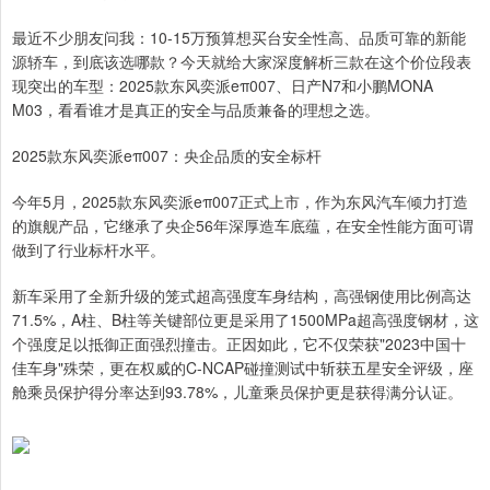
最近不少朋友问我：10-15万预算想买台安全性高、品质可靠的新能
源轿车，到底该选哪款？今天就给大家深度解析三款在这个价位段表
现突出的车型：2025款东风奕派eπ007、日产N7和小鹏MONA
M03，看看谁才是真正的安全与品质兼备的理想之选。
2025款东风奕派eπ007：央企品质的安全标杆
今年5月，2025款东风奕派eπ007正式上市，作为东风汽车倾力打造
的旗舰产品，它继承了央企56年深厚造车底蕴，在安全性能方面可谓
做到了行业标杆水平。
新车采用了全新升级的笼式超高强度车身结构，高强钢使用比例高达
71.5%，A柱、B柱等关键部位更是采用了1500MPa超高强度钢材，这
个强度足以抵御正面强烈撞击。正因如此，它不仅荣获"2023中国十
佳车身"殊荣，更在权威的C-NCAP碰撞测试中斩获五星安全评级，座
舱乘员保护得分率达到93.78%，儿童乘员保护更是获得满分认证。