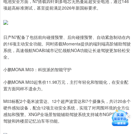
电池安全方面，N7搭载四针刺多电芯无热蔓延超安全电池，通过146
项超高标准测试，甚至提前满足2026年新国标要求。
日产N7配备了包括前向碰撞预警、后向碰撞预警、自动紧急制动在内
的16项主动安全功能。同时搭载Momenta提供的端到端高阶辅助驾驶
系统，高速领航NOA和城市记忆领航NOA功能让长途驾驶更加轻松安
全。
小鹏MONA M03：科技派的智能守护
小鹏MONA M03起售价11.98万元，主打年轻化和智能化，在安全配
置方面同样不遗余力。
M03标配2个毫米波雷达、12个超声波雷达和7个摄像头，共计20余个
硬件感知设备，配合12项主动安全系统，实现了对周围环境的全方位
感知和预警。XNGP全场景智能辅助驾驶系统支持城市NGP导航辅助
驾驶和跨楼层记忆泊车等功能。