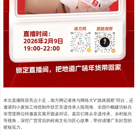
本次直播阵容亮点十足，南方网记者将与网络大V“路路观察”同台，还
邀请到小麦加工传统制作技艺非遗传承人陈尧海、全国巾帼建功标兵
张雪莲两位特邀嘉宾展开圆桌对话。嘉宾们将从非遗传承、乡村振兴
等视角，深挖广货背后的岭南文化与匠心故事，带你读懂广东好货的
硬核实力。