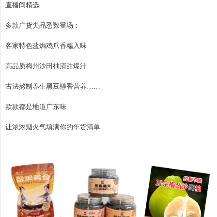
直播间精选
多款广货尖品悉数登场：
客家特色盐焗鸡爪香糯入味
高品质梅州沙田柚清甜爆汁
古法熬制养生黑豆醇香营养……
款款都是地道广东味
让浓浓烟火气填满你的年货清单