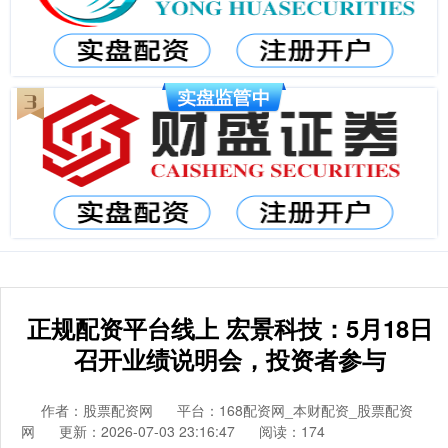
正规配资平台线上 宏景科技：5月18日
召开业绩说明会，投资者参与
作者：股票配资网
平台：168配资网_本财配资_股票配资
网
更新：2026-07-03 23:16:47
阅读：174