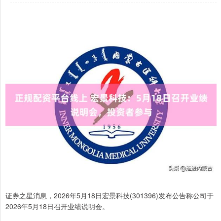
证券之星消息，2026年5月18日宏景科技(301396)发布公告称公司于
2026年5月18日召开业绩说明会。