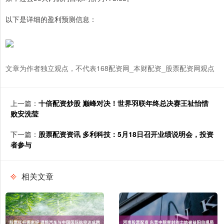
以下是详细的盈利预测信息：
文章为作者独立观点，不代表168配资网_本财配资_股票配资网观点
上一篇：
十倍配资炒股 巅峰对决！世界羽联年终总决赛王祉怡惜
败安洗莹
下一篇：
股票配资资讯 多利科技：5月18日召开业绩说明会，投资
者参与
相关文章