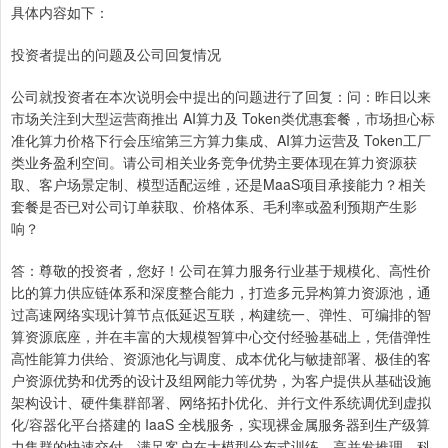
具体内容如下：
投资者提出的问题及公司回复情况
公司就投资者在本次说明会中提出的问题进行了回复：问：昨日以来
市场关注到大型运营商推出 AI算力及 Token类优惠套餐，市场担心标
准化算力价格下行会压缩第三方算力集成、AI算力运营及 Token工厂
类业务盈利空间。请公司相关业务竞争优势主要体现在算力资源获
取、客户场景定制、模型适配运维，还是MaaS项目承接能力？相关
套餐是否已对公司订单获取、价格体系、毛利率或盈利预期产生影
响？
答：尊敬的投资者，您好！公司在算力服务行业基于规模化、高性价
比的算力供应链体系和深度整合能力，打造多元异构算力资源池，通
过高速网络实现计算节点低延迟互联，构建统一、弹性、可编排的智
算资源底座，并在丰富的大规模智算中心交付经验基础上，凭借弹性
高性能算力供给、资源池化与调度、成本优化与敏捷部署、极佳的客
户资源优势和优秀的设计及组网能力等优势，为客户提供从基础设施
架构设计、硬件集群部署、网络拓扑优化、并行文件系统调优到虚拟
化/容器化平台搭建的 IaaS 全栈服务，实现裸金属服务器到生产级算
力集群的快速交付，满足客户在大模型分布式训练、高并发推理、科