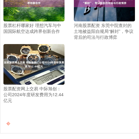
股票杠杆哪家好 理想汽车与中
河南股票配资 东莞中院查封的
国国际航空达成跨界创新合作
土地被益阳自规局“解封”，争议
背后的司法与行政博弈
股票配资网上交易 中际旭创：
公司2024年度研发费用为12.44
亿元