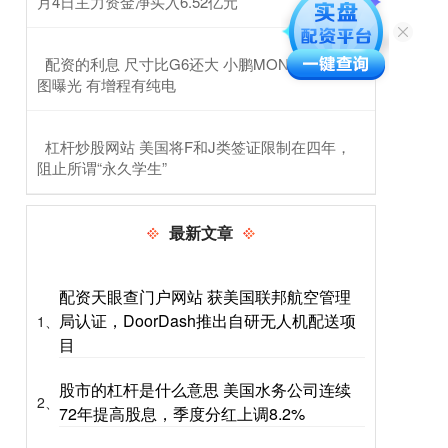
月4日主力资金净买入6.52亿元
​配资的利息 尺寸比G6还大 小鹏MONA L05申报
图曝光 有增程有纯电
​杠杆炒股网站 美国将F和J类签证限制在四年，
阻止所谓“永久学生”
最新文章
配资天眼查门户网站 获美国联邦航空管理
局认证，DoorDash推出自研无人机配送项
1、
目
股市的杠杆是什么意思 美国水务公司连续
2、
72年提高股息，季度分红上调8.2%