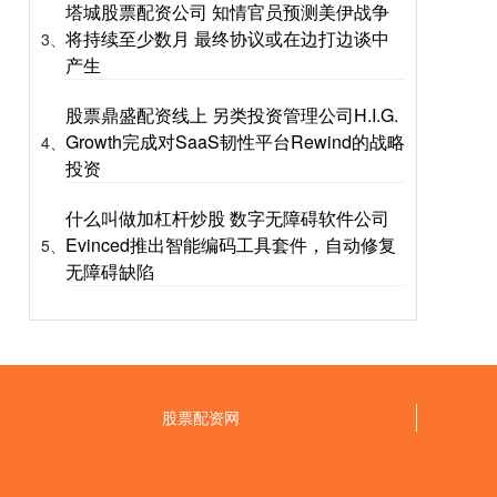
塔城股票配资公司 知情官员预测美伊战争
将持续至少数月 最终协议或在边打边谈中
3、
产生
股票鼎盛配资线上 另类投资管理公司H.I.G.
Growth完成对SaaS韧性平台Rewind的战略
4、
投资
什么叫做加杠杆炒股 数字无障碍软件公司
Evinced推出智能编码工具套件，自动修复
5、
无障碍缺陷
股票配资网