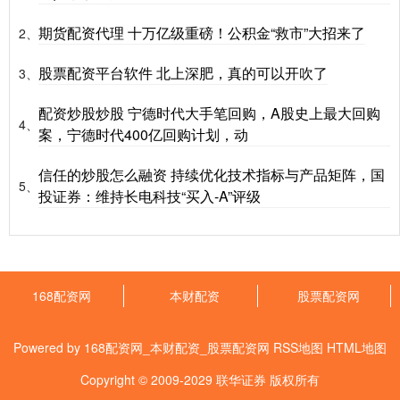
期货配资代理 十万亿级重磅！公积金“救市”大招来了
2、
股票配资平台软件 北上深肥，真的可以开吹了
3、
配资炒股炒股 宁德时代大手笔回购，A股史上最大回购
4、
案，宁德时代400亿回购计划，动
信任的炒股怎么融资 持续优化技术指标与产品矩阵，国
5、
投证券：维持长电科技“买入-A”评级
168配资网
本财配资
股票配资网
Powered by
168配资网_本财配资_股票配资网
RSS地图
HTML地图
Copyright
© 2009-2029
联华证券
版权所有