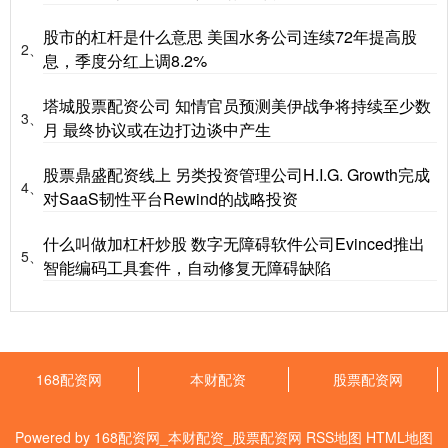
股市的杠杆是什么意思 美国水务公司连续72年提高股
2、
息，季度分红上调8.2%
塔城股票配资公司 知情官员预测美伊战争将持续至少数
3、
月 最终协议或在边打边谈中产生
股票鼎盛配资线上 另类投资管理公司H.I.G. Growth完成
4、
对SaaS韧性平台Rewind的战略投资
什么叫做加杠杆炒股 数字无障碍软件公司Evinced推出
5、
智能编码工具套件，自动修复无障碍缺陷
168配资网
本财配资
股票配资网
Powered by
168配资网_本财配资_股票配资网
RSS地图
HTML地图