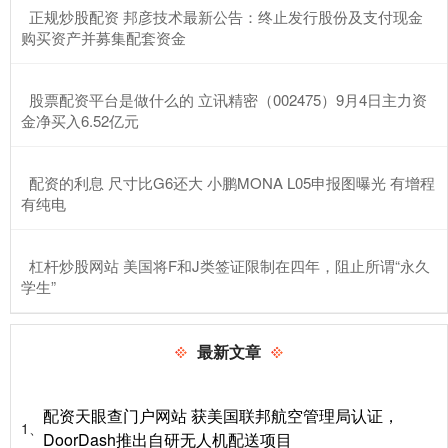
​正规炒股配资 邦彦技术最新公告：终止发行股份及支付现金
购买资产并募集配套资金
​股票配资平台是做什么的 立讯精密（002475）9月4日主力资
金净买入6.52亿元
​配资的利息 尺寸比G6还大 小鹏MONA L05申报图曝光 有增程
有纯电
​杠杆炒股网站 美国将F和J类签证限制在四年，阻止所谓“永久
学生”
最新文章
配资天眼查门户网站 获美国联邦航空管理局认证，
1、
DoorDash推出自研无人机配送项目