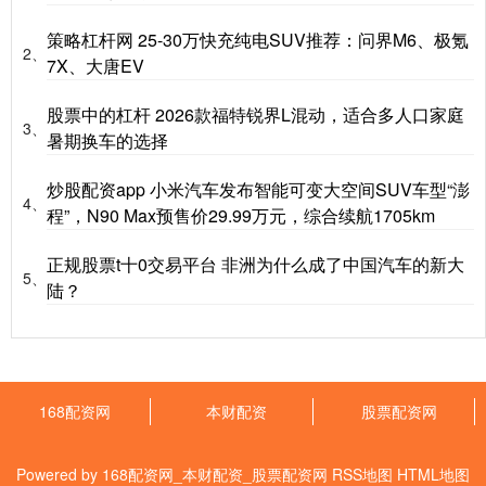
策略杠杆网 25-30万快充纯电SUV推荐：问界M6、极氪
2、
7X、大唐EV
股票中的杠杆 2026款福特锐界L混动，适合多人口家庭
3、
暑期换车的选择
炒股配资app 小米汽车发布智能可变大空间SUV车型“澎
4、
程”，N90 Max预售价29.99万元，综合续航1705km
正规股票t十0交易平台 非洲为什么成了中国汽车的新大
5、
陆？
168配资网
本财配资
股票配资网
Powered by
168配资网_本财配资_股票配资网
RSS地图
HTML地图