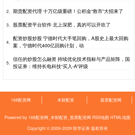
期货配资代理 十万亿级重磅！公积金“救市”大招来了
2、
股票配资平台软件 北上深肥，真的可以开吹了
3、
配资炒股炒股 宁德时代大手笔回购，A股史上最大回购
4、
案，宁德时代400亿回购计划，动
信任的炒股怎么融资 持续优化技术指标与产品矩阵，国
5、
投证券：维持长电科技“买入-A”评级
168配资网
本财配资
股票配资网
Powered by
168配资网_本财配资_股票配资网
RSS地图
HTML地图
Copyright
© 2009-2029
联华证券
版权所有