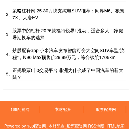
策略杠杆网 25-30万快充纯电SUV推荐：问界M6、极氪
2、
7X、大唐EV
股票中的杠杆 2026款福特锐界L混动，适合多人口家庭
3、
暑期换车的选择
炒股配资app 小米汽车发布智能可变大空间SUV车型“澎
4、
程”，N90 Max预售价29.99万元，综合续航1705km
正规股票t十0交易平台 非洲为什么成了中国汽车的新大
5、
陆？
168配资网
本财配资
股票配资网
Powered by
168配资网_本财配资_股票配资网
RSS地图
HTML地图