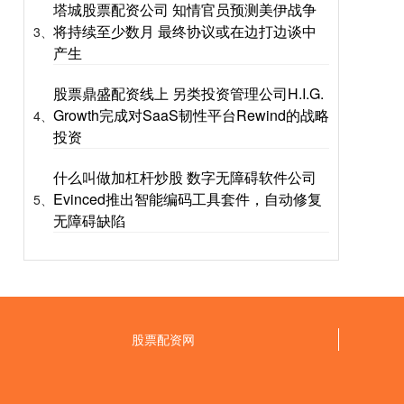
塔城股票配资公司 知情官员预测美伊战争
将持续至少数月 最终协议或在边打边谈中
3、
产生
股票鼎盛配资线上 另类投资管理公司H.I.G.
Growth完成对SaaS韧性平台Rewind的战略
4、
投资
什么叫做加杠杆炒股 数字无障碍软件公司
Evinced推出智能编码工具套件，自动修复
5、
无障碍缺陷
股票配资网