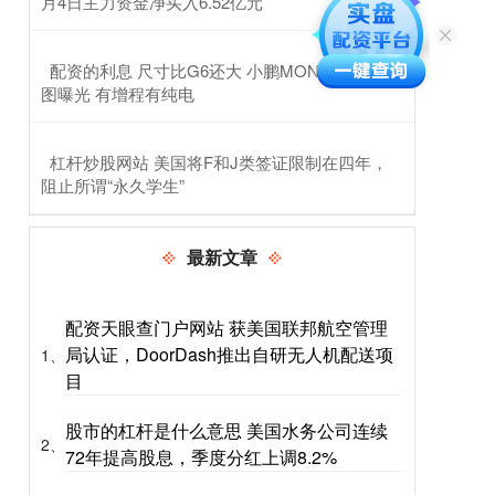
月4日主力资金净买入6.52亿元
​配资的利息 尺寸比G6还大 小鹏MONA L05申报
图曝光 有增程有纯电
​杠杆炒股网站 美国将F和J类签证限制在四年，
阻止所谓“永久学生”
最新文章
配资天眼查门户网站 获美国联邦航空管理
局认证，DoorDash推出自研无人机配送项
1、
目
股市的杠杆是什么意思 美国水务公司连续
2、
72年提高股息，季度分红上调8.2%