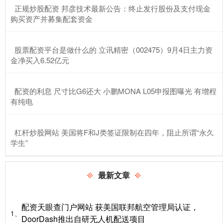
​正规炒股配资 邦彦技术最新公告：终止发行股份及支付现金
购买资产并募集配套资金
​股票配资平台是做什么的 立讯精密（002475）9月4日主力资
金净买入6.52亿元
​配资的利息 尺寸比G6还大 小鹏MONA L05申报图曝光 有增程
有纯电
​杠杆炒股网站 美国将F和J类签证限制在四年，阻止所谓“永久
学生”
最新文章
配资天眼查门户网站 获美国联邦航空管理局认证，
1、
DoorDash推出自研无人机配送项目