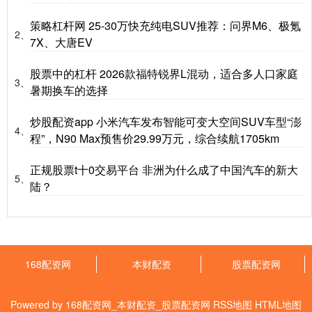
策略杠杆网 25-30万快充纯电SUV推荐：问界M6、极氪
2、
7X、大唐EV
股票中的杠杆 2026款福特锐界L混动，适合多人口家庭
3、
暑期换车的选择
炒股配资app 小米汽车发布智能可变大空间SUV车型“澎
4、
程”，N90 Max预售价29.99万元，综合续航1705km
正规股票t十0交易平台 非洲为什么成了中国汽车的新大
5、
陆？
168配资网
本财配资
股票配资网
Powered by
168配资网_本财配资_股票配资网
RSS地图
HTML地图