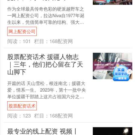
作为全球最具传奇色彩的硬派越野车之
一网上配资公司，拉达Niva自1977年诞
生以来，凭借简单可靠的结构、强大的
越野能力以及极高的耐用性，在全球范
网上配资公司
围内拥有大量拥趸....
阅读：
101
栏目：
168配资网
股票配资话术 援疆人物志
｜三年，他们把心留在了天
山脚下
开篇的话 天山雪松，根连南北；援疆大
爱，情系一生。 2023年，第十一批中央
单位援疆干部踏上这片占祖国六分之一
国土的热土。三年前，他们跨越山海而
股票配资话术
来，把专业与热忱....
阅读：
123
栏目：
168配资网
最专业的线上配资 视频丨