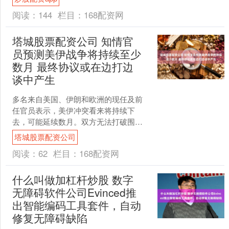
N70 ....
阅读：
144
栏目：
168配资网
塔城股票配资公司 知情官
员预测美伊战争将持续至少
数月 最终协议或在边打边
谈中产生
多名来自美国、伊朗和欧洲的现任及前
任官员表示，美伊冲突看来将持续下
去，可能延续数月。双方无法打破围绕
霍尔木兹海峡的僵局塔城股票配资公
塔城股票配资公司
司，也难以达成持久停火协议。....
阅读：
62
栏目：
168配资网
什么叫做加杠杆炒股 数字
无障碍软件公司Evinced推
出智能编码工具套件，自动
修复无障碍缺陷