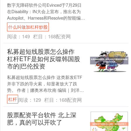
数字无障碍软件公司Evinced于7月29日
在Disability：IN大会上宣布，推出名为
Autopilot、Harness和Resolve的智能编码
工具套件....
什么叫做加杠杆炒股
阅读：
149
栏目：
168配资网
私募超短线股票怎么操作
杠杆ETF是如何反噬韩国股
市的|巴伦投资
私募超短线股票怎么操作 这类新发ETF
并非下跌的导火索，却显著放大了跌
势。 作者｜娜奥米布坎南 编辑｜刘洋雪
近几个月韩国股市波动剧烈，杠杆型ETF
杠杆
阅读：
129
栏目：
168配资网
难辞其咎。 ....
股票配资平台软件 北上深
肥，真的可以开吹了