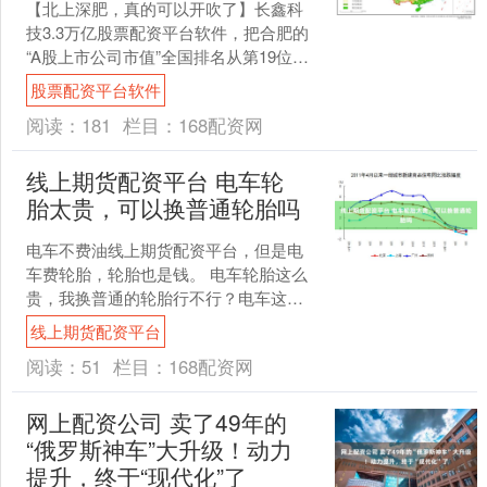
【北上深肥，真的可以开吹了】长鑫科
技3.3万亿股票配资平台软件，把合肥的
“A股上市公司市值”全国排名从第19位直
接提升15位，一举超过苏州、杭州、无
股票配资平台软件
锡、成都、广....
阅读：
181
栏目：
168配资网
线上期货配资平台 电车轮
胎太贵，可以换普通轮胎吗
电车不费油线上期货配资平台，但是电
车费轮胎，轮胎也是钱。 电车轮胎这么
贵，我换普通的轮胎行不行？电车这么
重，换了其他轮胎，它会不会出问题？
线上期货配资平台
01 电车确实可以用....
阅读：
51
栏目：
168配资网
网上配资公司 卖了49年的
“俄罗斯神车”大升级！动力
提升，终于“现代化”了