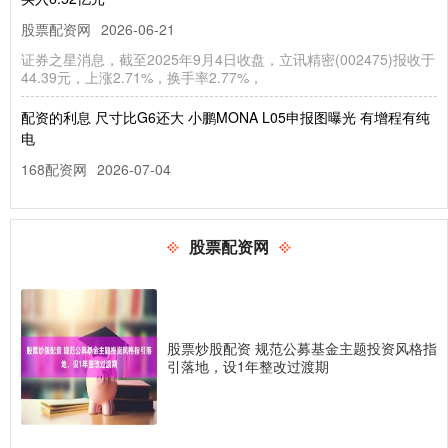
股票配资网
2026-06-21
证券之星消息，截至2025年9月4日收盘，立讯精密(002475)报收于
44.39元，上涨2.71%，换手率2.77%，
配资的利息 尺寸比G6还大 小鹏MONA L05申报图曝光 有增程有纯
电
168配资网
2026-07-04
[汽车之家 国内谍照] 近日，在最新一期工信部目录中，小鹏MONA
L05申报图正式曝光，该车车身长度4850mm，轴距
股票配资网
杠杆炒股网站 美国将F和J类签证限制在四年，阻止所谓“永久学生”
168配资网
2026-07-25
美国国土安全部宣布最终规则杠杆炒股网站，将F类和J类学生签证
的停留期限限定为持有人课程的时长，最长不超过四年。 国土安全
股票炒股配资 规范公募基金主题投资风格指
引落地，设1年整改过渡期
股票配资全攻略 魔兽：地下堡名人堂不再限名额！首周单刷就能
拿，选对职业就能进
168配资网
2026-07-28