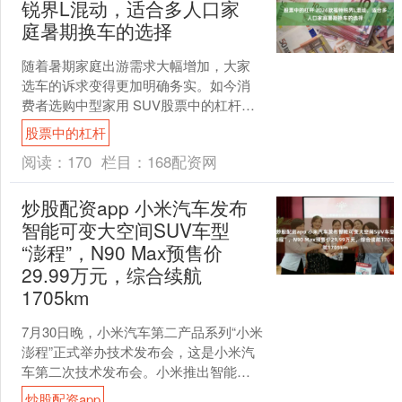
锐界L混动，适合多人口家
庭暑期换车的选择
随着暑期家庭出游需求大幅增加，大家
选车的诉求变得更加明确务实。如今消
费者选购中型家用 SUV股票中的杠杆，
早已不局限于日常市区通勤代步，更看
股票中的杠杆
重车辆能否轻松应对近....
阅读：
170
栏目：
168配资网
炒股配资app 小米汽车发布
智能可变大空间SUV车型
“澎程”，N90 Max预售价
29.99万元，综合续航
1705km
7月30日晚，小米汽车第二产品系列“小米
澎程”正式举办技术发布会，这是小米汽
车第二次技术发布会。小米推出智能可
变大空间SUV车型N90 Max（七座）与
炒股配资app