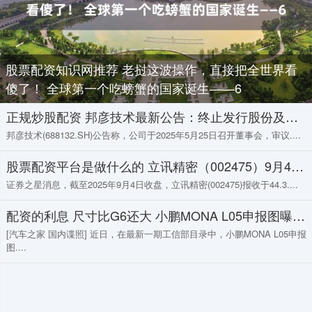
股票配资知识网推荐 老挝这波操作，直接把全世界看
傻了！ 全球第一个吃螃蟹的国家诞生——6
正规炒股配资 邦彦技术最新公告：终止发行股份及支付现金购买资产并募集配套资金
邦彦技术(688132.SH)公告称，公司于2025年5月25日召开董事会，审议....
股票配资平台是做什么的 立讯精密（002475）9月4日主力资金净买入6.52亿元
证券之星消息，截至2025年9月4日收盘，立讯精密(002475)报收于44.3....
配资的利息 尺寸比G6还大 小鹏MONA L05申报图曝光 有增程有纯电
[汽车之家 国内谍照] 近日，在最新一期工信部目录中，小鹏MONA L05申报
图....