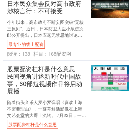
日本民众集会反对高市政府
涉核言行：不可接受
今年以来，高市政府不断妄图突破“无核
三原则”。近日，日本防卫大臣小泉进次
郎公开提出，日本应毫无禁忌地讨论与
核武器相关的政策。24日下午，日本民
最专业的线上配资
众在东京都中野区举....
阅读：
138
栏目：
168配资网
股票配资杠杆是什么意思
民间视角讲述新时代中国故
事，60部短视频作品将启动
展播
随着街头音乐人罗小罗弹唱《喜欢上海
不需要理由》，一幕幕鲜活影像在上海
文艺会堂的大屏上流转。 7月23日，一批
新大众文艺创作者齐聚上海文艺会堂，
股票配资杠杆是什么意思
“新动能驱动新空间....