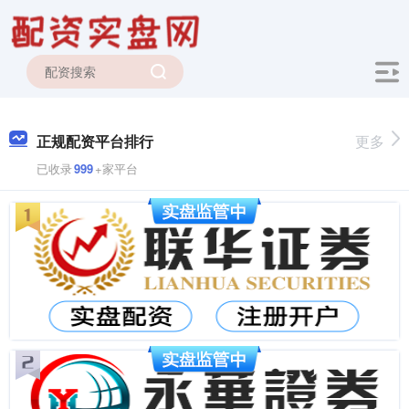
正规配资平台排行
更多
已收录
999
+家平台