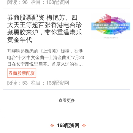
阅读：
98
栏目：
168配资网
券商股票配资 梅艳芳、四
大天王等超百张香港电台珍
藏黑胶来沪，带你重温港乐
黄金年代
耳畔响起熟悉的《上海滩》旋律，香港
电台“十大中文金曲—上海金曲汇”7月23
日在长宁翡悦里启幕。首度来沪的香港
唱片足印展，带来梅艳芳、张国荣、四
券商股票配资
大天王、林忆莲等一....
阅读：
53
栏目：
168配资网
查看更多
168配资网