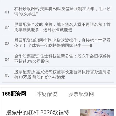
杠杆炒股网站 美国将F和J类签证限制在四年，阻止所
01
谓“永久学生”
股票配资全攻略 魔兽：地下堡名人堂不再限名额！首
02
周单刷就能拿，选对职业就能进
股票配资知识网推荐 老挝这波操作，直接把全世界看
03
傻了！ 全球第一个吃螃蟹的国家诞生——6
金华股票配资 佳士科技最新公告：股东千鑫恒拟减持
04
不超过3%公司股份
股票配资炒 嘉兴燃气获董事长兼首席执行官孙连清增
05
持10万股 每股作价7.47港元
168配资网
本财配资
股票配资网
股票中的杠杆 2026款福特